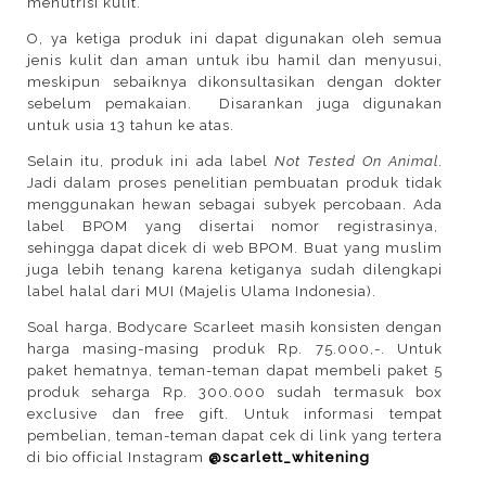
menutrisi kulit.
O, ya ketiga produk ini dapat digunakan oleh semua
jenis kulit dan aman untuk ibu hamil dan menyusui,
meskipun sebaiknya dikonsultasikan dengan dokter
sebelum pemakaian.
Disarankan juga digunakan
untuk usia 13 tahun ke atas.
Selain itu, produk ini ada label
Not Tested On Animal
.
Jadi dalam proses penelitian pembuatan produk tidak
menggunakan hewan sebagai subyek percobaan. Ada
label BPOM yang disertai nomor registrasinya,
sehingga dapat dicek di web BPOM. Buat yang muslim
juga lebih tenang karena ketiganya sudah dilengkapi
label halal dari MUI (Majelis Ulama Indonesia).
Soal harga, Bodycare Scarleet masih konsisten dengan
harga masing-masing produk Rp. 75.000,-. Untuk
paket hematnya, teman-teman dapat membeli paket 5
produk seharga Rp. 300.000 sudah termasuk box
exclusive dan free gift. Untuk informasi tempat
pembelian, teman-teman dapat cek di link yang tertera
di bio official Instagram
@scarlett_whitening