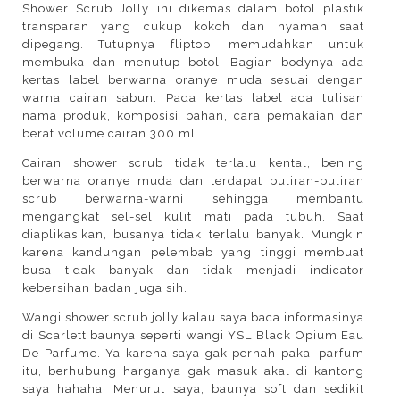
Shower Scrub Jolly ini dikemas dalam botol plastik
transparan yang cukup kokoh dan nyaman saat
dipegang. Tutupnya fliptop, memudahkan untuk
membuka dan menutup botol. Bagian bodynya ada
kertas label berwarna oranye muda sesuai dengan
warna cairan sabun. Pada kertas label ada tulisan
nama produk, komposisi bahan, cara pemakaian dan
berat volume cairan 300 ml.
Cairan shower scrub tidak terlalu kental, bening
berwarna oranye muda dan terdapat buliran-buliran
scrub berwarna-warni sehingga membantu
mengangkat sel-sel kulit mati pada tubuh. Saat
diaplikasikan, busanya tidak terlalu banyak. Mungkin
karena kandungan pelembab yang tinggi membuat
busa tidak banyak dan tidak menjadi indicator
kebersihan badan juga sih.
Wangi shower scrub jolly kalau saya baca informasinya
di Scarlett baunya seperti wangi YSL Black Opium Eau
De Parfume. Ya karena saya gak pernah pakai parfum
itu, berhubung harganya gak masuk akal di kantong
saya hahaha. Menurut saya, baunya soft dan sedikit