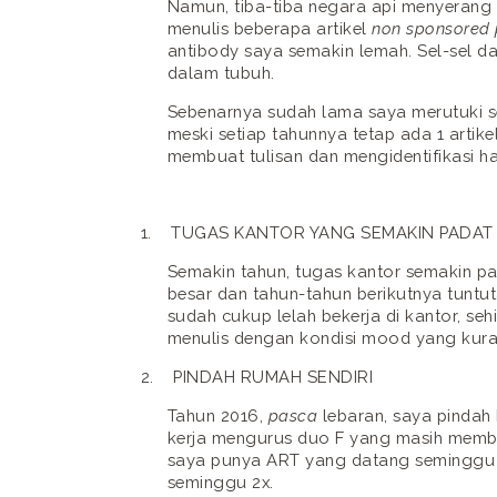
Namun, tiba-tiba negara api menyerang 
menulis beberapa artikel
non sponsored 
antibody saya semakin lemah. Sel-sel da
dalam tubuh.
Sebenarnya sudah lama saya merutuki se
meski setiap tahunnya tetap ada 1 artike
membuat tulisan dan mengidentifikasi h
1.
TUGAS KANTOR YANG SEMAKIN PADAT
Semakin tahun, tugas kantor semakin pa
besar dan tahun-tahun berikutnya tuntut
sudah cukup lelah bekerja di kantor, se
menulis dengan kondisi mood yang kurang
2.
PINDAH RUMAH SENDIRI
Tahun 2016,
pasca
lebaran, saya pindah
kerja mengurus duo F yang masih membu
saya punya ART yang datang seminggu s
seminggu 2x.