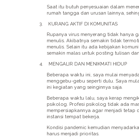
Saat itu butuh penyesuaian dalam mene
rumah tangga dan urusan lainnya, sehin
3.
KURANG AKTIF DI KOMUNITAS
Rupanya virus menyerang tidak hanya gai
menulis. Akibatnya semakin tidak termoti
menulis. Selain itu ada kebijakan komun
semakin malas untuk posting tulisan da
4.
MENGALIR DAN MENIKMATI HIDUP
Beberapa waktu ini, saya mulai menyad
menggebu-gebu seperti dulu. Saya mulai
ini kegiatan yang seinginnya saja.
Beberapa waktu lalu, saya kerap mengiku
psikolog. Profesi psikolog tidak ada m
mempersiapkannya agar menjadi tetap d
instansi tempat bekerja.
Kondisi pandemic kemudian menyadarkan 
harus menjadi prioritas.