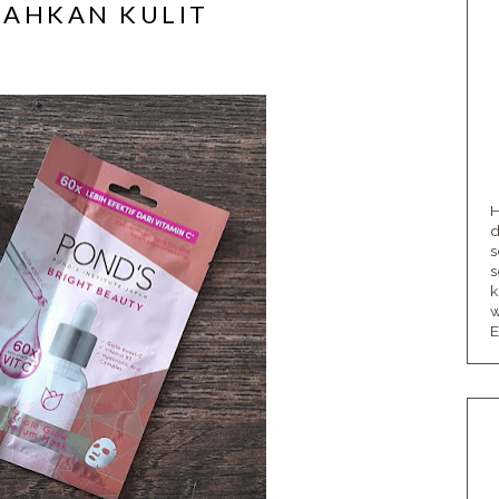
AHKAN KULIT
H
d
s
s
k
w
E