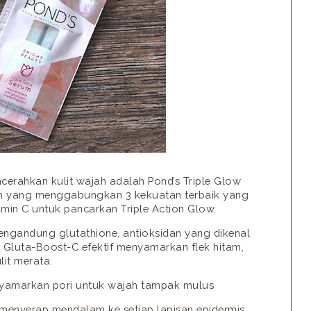
erahkan kulit wajah adalah Pond’s Triple Glow
ah yang menggabungkan 3 kekuatan terbaik yang
amin C untuk pancarkan Triple Action Glow.
ngandung glutathione, antioksidan yang dikenal
Gluta-Boost-C efektif menyamarkan flek hitam,
it merata.
yamarkan pori untuk wajah tampak mulus
menyerap mendalam ke setiap lapisan epidermis