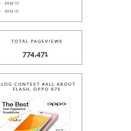
2012
(1)
►
2011
(1)
►
TOTAL PAGEVIEWS
774,471
BLOG CONTEST #ALL ABOUT
FLASH, OPPO R7S