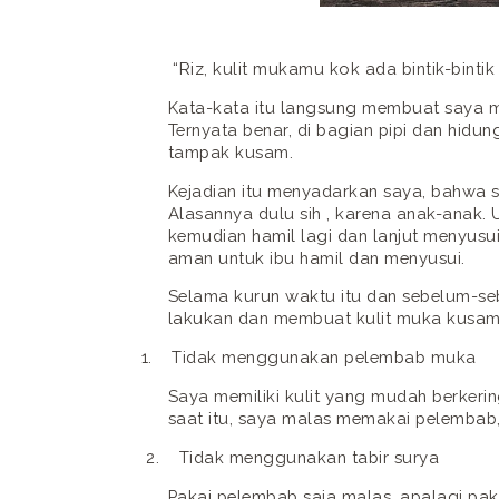
“Riz, kulit mukamu kok ada bintik-bintik
Kata-kata itu langsung membuat saya 
Ternyata benar, di bagian pipi dan hidun
tampak kusam.
Kejadian itu menyadarkan saya, bahwa s
Alasannya dulu sih , karena anak-anak. 
kemudian hamil lagi dan lanjut menyusui
aman untuk ibu hamil dan menyusui.
Selama kurun waktu itu dan sebelum-s
lakukan dan membuat kulit muka kusam d
1.
Tidak menggunakan pelembab muka
Saya memiliki kulit yang mudah berkeri
saat itu, saya malas memakai pelembab, 
2.
Tidak menggunakan tabir surya
Pakai pelembab saja malas, apalagi paka