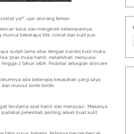
 coklat ya?”, ujar seorang teman.
mencari kaca dan mengecek kebenarannya.
g muncul beberapa titik coklat dan kulit pun
aya sudah lama abai dengan kondisi kulit muka.
Usia 30an mulai hamil, melahirkan, menyusui
 hingga 2 tahun lebih. Padahal sebagian skincare
ebelumnya ada beberapa kesalahan yang saya
an muncul bintik-bintik.
ngat terutama saat hamil dan menyusui,. Makanya
padahal pelembab penting sekali buat kulit.
i tabir surya..hahaha. Akhirnya bercak-bercak