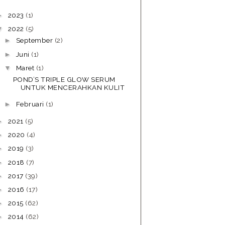
2023
(1)
►
2022
(5)
▼
September
(2)
►
Juni
(1)
►
Maret
(1)
▼
POND’S TRIPLE GLOW SERUM
UNTUK MENCERAHKAN KULIT
Februari
(1)
►
2021
(5)
►
2020
(4)
►
2019
(3)
►
2018
(7)
►
2017
(39)
►
2016
(17)
►
2015
(62)
►
2014
(62)
►