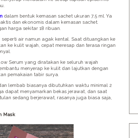
u.
m
dalam bentuk kemasan sachet ukuran 7,5 ml. Ya
raktis dan ekonomis dalam kemasan sachet.
gan harga sekitar 18 ribuan.
g seperti air namun agak kental. Saat dituangkan ke
an ke kulit wajah, cepat meresap dan terasa ringan
nyal.
Glow Serum yang diratakan ke seluruh wajah
embantu menyerap ke kulit dan lajutkan dengan
an pemakaian tabir surya.
 dan lembab biasanya dibutuhkan waktu minimal 2
uga dapat menyamarkan bekas jerawat, dan saat
tulan sedang berjerawat, rasanya juga biasa saja,
um Mask