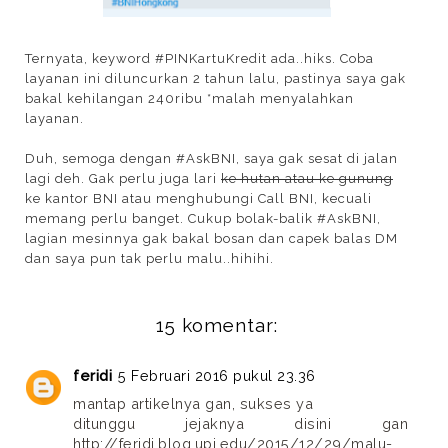
Ternyata, keyword #PINKartuKredit ada..hiks. Coba
layanan ini diluncurkan 2 tahun lalu, pastinya saya gak
bakal kehilangan 240ribu *malah menyalahkan
layanan.
Duh, semoga dengan #AskBNI, saya gak sesat di jalan
lagi deh. Gak perlu juga lari
ke hutan atau ke gunung
ke kantor BNI atau menghubungi Call BNI, kecuali
memang perlu banget. Cukup bolak-balik #AskBNI,
lagian mesinnya gak bakal bosan dan capek balas DM
dan saya pun tak perlu malu..hihihi.
15 komentar:
feridi
5 Februari 2016 pukul 23.36
mantap artikelnya gan, sukses ya
ditunggu jejaknya disini gan
http://feridi.blog.upi.edu/2015/12/29/malu-