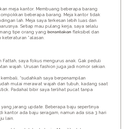
skan meja kantor. Membuang beberapa barang
lompokkan beberapa barang. Meja kantor tidak
mendingan lah. Meja saya terkesan lebih luas dan
arusnya. Setiap mau pulang kerja, saya selalu
mang tipe orang yang
berantakan
fleksibel dan
n keteraturan *alasan.
n Fattah, saya fokus mengurus anak. Gak peduli
an wajah. Urusan fashion juga jadi nomor sekian.
 kembali, “sudahkah saya berpenampilan
 sudah mulai merawat wajah dan tubuh, kadang saat
ick. Padahal bibir saya terlihat pucat tanpa
n yang jarang update. Beberapa baju sepertinya
di kantor ada baju seragam, namun ada sisa 3 hari
u lain.