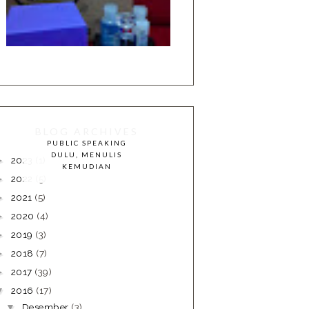
BLOG ARCHIVES
PUBLIC SPEAKING
DULU, MENULIS
2023
(1)
►
KEMUDIAN
2022
(5)
►
2021
(5)
►
2020
(4)
►
2019
(3)
►
2018
(7)
►
2017
(39)
►
2016
(17)
▼
Desember
(3)
▼