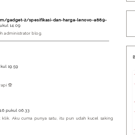
om/gadget-2/spesifikasi-dan-harga-lenovo-a889-
pukul 14.09
eh administrator blog.
kul 19.59
rapi 🙊
16 pukul 06.33
k klik. Aku cuma punya satu, itu pun udah kucel saking