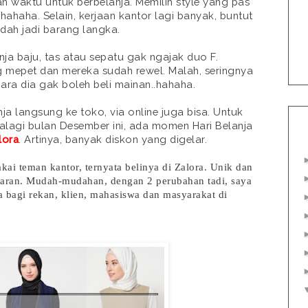
 waktu untuk berbelanja. Memilih style yang pas
haha. Selain, kerjaan kantor lagi banyak, buntut
dah jadi barang langka.
a baju, tas atau sepatu gak ngajak duo F.
g mepet dan mereka sudah rewel. Malah, seringnya
gara dia gak boleh beli mainan..hahaha.
ja langsung ke toko, via online juga bisa. Untuk
palagi bulan Desember ini, ada momen Hari Belanja
lora
. Artinya, banyak diskon yang digelar.
kai teman kantor, ternyata belinya di Zalora. Unik dan
esaran. Mudah-mudahan, dengan 2 perubahan tadi, saya
 bagi rekan, klien, mahasiswa dan masyarakat di