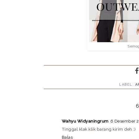
Semog
LABEL:
A
6
Wahyu Widyaningrum
6 Desember 2
Tinggal klak klik barang kirim deh :)
Balas