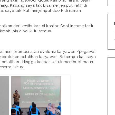
ang aktif ngeblog *golek kambing hitam. Selain
rang. Kadang saya tak bisa menjemput Fatih di
ja, saya tak ikut menjemput duo F di rumah
patkan dari kesibukan di kantor. Soal income tentu
mah lain dibalik itu semua.
kruitmen, promosi atau evaluasi karyawan /pegawai,
 kebutuhan pelatihan karyawan. Beberapa kali saya
 pelatihan. Hingga ketiban untuk membuat materi
serta *uhuy.